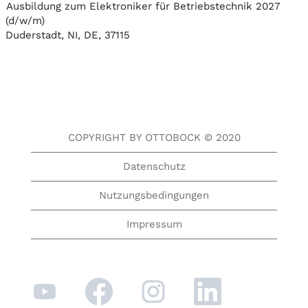
Ausbildung zum Elektroniker für Betriebstechnik 2027
(d/w/m)
Duderstadt, NI, DE, 37115
COPYRIGHT BY OTTOBOCK © 2020
Datenschutz
Nutzungsbedingungen
Impressum
W
W
W
W
i
i
i
i
r
r
r
r