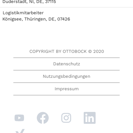
Duderstadt, NI, DE, 37115
Logistikmitarbeiter
Königsee, Thüringen, DE, 07426
COPYRIGHT BY OTTOBOCK © 2020
Datenschutz
Nutzungsbedingungen
Impressum
W
W
W
W
i
i
i
i
r
r
r
r
d
d
d
d
W
a
a
a
a