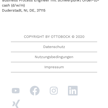
Business Process Engineer mit Schwerpunkt Order-to-
cash (d/w/m)
Duderstadt, NI, DE, 37115
COPYRIGHT BY OTTOBOCK © 2020
Datenschutz
Nutzungsbedingungen
Impressum
W
W
W
W
i
i
i
i
r
r
r
r
d
d
d
d
W
a
a
a
a
i
u
u
u
u
r