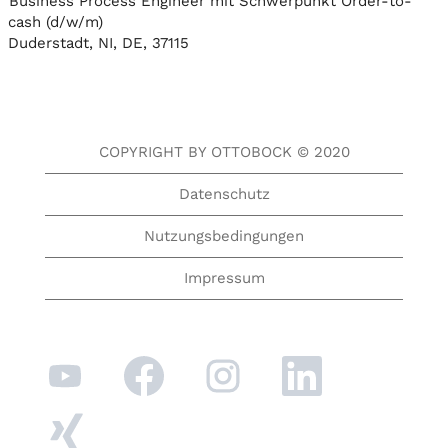
Business Process Engineer mit Schwerpunkt Order-to-
cash (d/w/m)
Duderstadt, NI, DE, 37115
COPYRIGHT BY OTTOBOCK © 2020
Datenschutz
Nutzungsbedingungen
Impressum
W
W
W
W
i
i
i
i
r
r
r
r
d
d
d
d
W
a
a
a
a
i
u
u
u
u
r